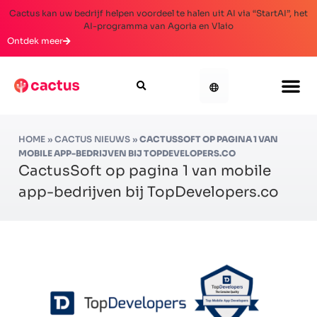
Cactus kan uw bedrijf helpen voordeel te halen uit AI via “StartAI”, het
AI-programma van Agoria en Vlaio
Ontdek meer
HOME
»
CACTUS NIEUWS
»
CACTUSSOFT OP PAGINA 1 VAN
MOBILE APP-BEDRIJVEN BIJ TOPDEVELOPERS.CO
CactusSoft op pagina 1 van mobile
app-bedrijven bij TopDevelopers.co