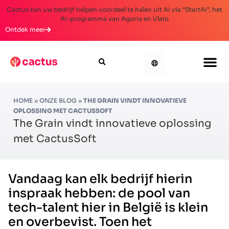
Cactus kan uw bedrijf helpen voordeel te halen uit AI via “StartAI”, het
AI-programma van Agoria en Vlaio
Ontdek meer
HOME
»
ONZE BLOG
»
THE GRAIN VINDT INNOVATIEVE
OPLOSSING MET CACTUSSOFT
The Grain vindt innovatieve oplossing
met CactusSoft
Vandaag kan elk bedrijf hierin
inspraak hebben: de pool van
tech-talent hier in België is klein
en overbevist. Toen het