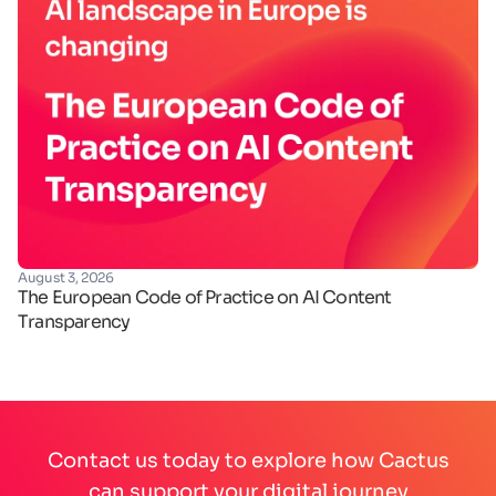
August 3, 2026
Ju
The European Code of Practice on AI Content
Ha
Transparency
de
Contact us today to explore how Cactus
can support your digital journey