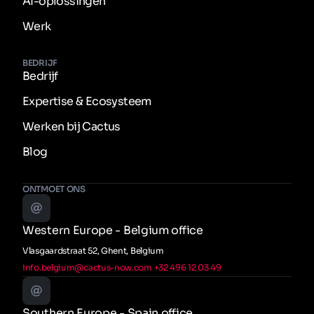
AI-oplossingen
Werk
BEDRIJF
Bedrijf
Expertise & Ecosysteem
Werken bij Cactus
Blog
ONTMOET ONS
Western Europe - Belgium office
Vlasgaardstraat 52, Ghent, Belgium
info.belgium@cactus-now.com
+32 496 12 03 49
Southern Europe - Spain office