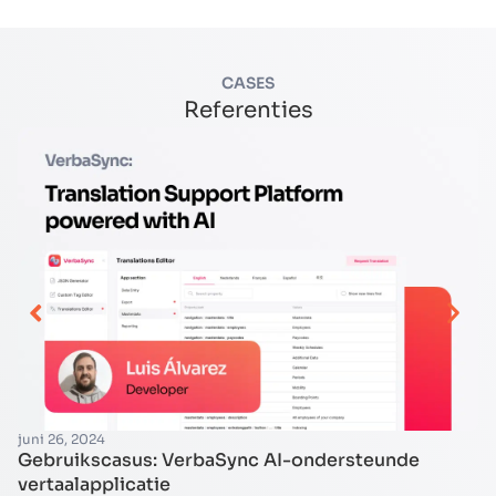
CASES
Referenties
juni 26, 2024
ju
Gebruikscasus: VerbaSync AI-ondersteunde
C
vertaalapplicatie
b