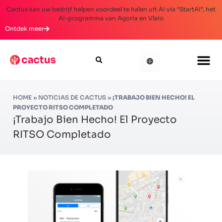
Cactus kan uw bedrijf helpen voordeel te halen uit AI via “StartAI”, het
AI-programma van Agoria en Vlaio
Ontdek meer
HOME
»
NOTICIAS DE CACTUS
»
¡TRABAJO BIEN HECHO! EL
PROYECTO RITSO COMPLETADO
¡Trabajo Bien Hecho! El Proyecto
RITSO Completado