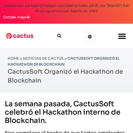
Cactus kan uw bedrijf helpen voordeel te halen uit AI via “StartAI”, het
AI-programma van Agoria en Vlaio
Ontdek meer
HOME
»
NOTICIAS DE CACTUS
»
CACTUSSOFT ORGANIZÓ EL
HACKATHON DE BLOCKCHAIN
CactusSoft Organizó el Hackathon de
Blockchain
La semana pasada,
CactusSoft
celebró el
Hackathon interno de
Blockchain
.
Nos complace el hecho de que tantos empleados