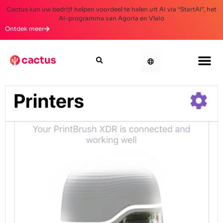
Cactus kan uw bedrijf helpen voordeel te halen uit AI via “StartAI”, het
AI-programma van Agoria en Vlaio
Ontdek meer