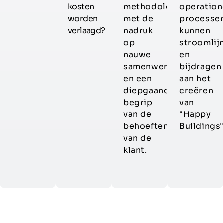
kosten
methodologie,
operation
worden
met de
processe
verlaagd?
nadruk
kunnen
op
stroomlij
nauwe
en
samenwerking
bijdragen
en een
aan het
diepgaand
creëren
begrip
van
van de
"Happy
behoeften
Buildings"
van de
klant.