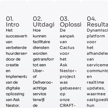
01.
02.
03.
04.
Intro
Uitdaging
Oplossing
Result
Het
Hoe
De
Dynamisc
succesverhaal
kunnen
aanpak
platform
van
facilitaire
van
voor
verbeterde
diensten
Cactus
het
huurderservaringen
worden
voor
afhandele
door de
getransformeerd
het
van
creatie
tot een
Ask
serviceme
en
Uber-
Nestor-
communic
implementatie
of
project
en
van de
Deliveroo-
was
realtime
digitale
achtige
gebaseerd
updates,
oplossing
service
op
waarmee
van Ask
terwijl
onze
vastgoed
Nestor.
de
CRAFT-
hun