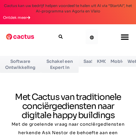
Cactus kan uw bedrijf helpen voordeel te halen uit AI via “StartAI”, het
AI-programma van Agoria en Vlaio
Ontdek meer
Software
Schakel een
SaaS
KMO
Mobiel
We
Ontwikkeling
Expert In
Met Cactus van traditionele
conciërgediensten naar
digitale happy buildings
Met de groeiende vraag naar conciërgediensten
herkende Ask Nestor de behoefte aan een