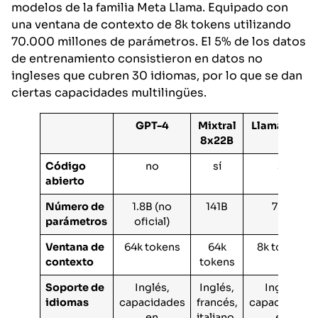
modelos de la familia Meta Llama. Equipado con
una ventana de contexto de 8k tokens utilizando
70.000 millones de parámetros. El 5% de los datos
de entrenamiento consistieron en datos no
ingleses que cubren 30 idiomas, por lo que se dan
ciertas capacidades multilingües.
GPT-4
Mixtral
Llama3 70B
8x22B
Código
no
sí
sí
abierto
Número de
1.8B (no
141B
70B
parámetros
oficial)
Ventana de
64k tokens
64k
8k tokens
contexto
tokens
Soporte de
Inglés,
Inglés,
Inglés,
idiomas
capacidades
francés,
capacidades
en
italiano,
en