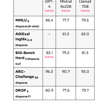
GPT-
Mixtral
Llama3
4
8x22B
70B
fuente
fuente
fuente
MMLU
86.4
77.7
79.5
5
disparos (5-shot)
AGIEval
–
61.2
63.0
Inglés
3-5
disparos
BIG-Bench
83.1
79.2
81.3
fuente
Hard
3 disparos
CoT
ARC-
96.3
90.7
93.0
Challenge
25
disparos
DROP
80.9
77.6
79.7
3
disparos F1