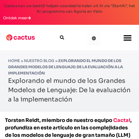
Cactus kan uw bedrijf helpen voordeel te halen uit AI via “StartAI”, het
AI-programma van Agoria en Vlaio
Ontdek meer
HOME
»
NUESTRO BLOG
»
EXPLORANDO EL MUNDO DE LOS
GRANDES MODELOS DE LENGUAJE: DE LA EVALUACIÓN A LA
IMPLEMENTACIÓN
Explorando el mundo de los Grandes
Modelos de Lenguaje: De la evaluación
a la implementación
Torsten Reidt, miembro de nuestro equipo
Cactai
,
profundiza en este artículo en las complejidades
de los modelos de lenguaje de gran tamaño (LLM)