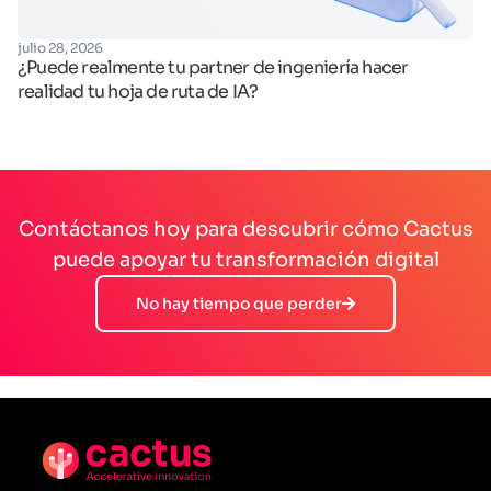
fe
julio 28, 2026
Op
¿Puede realmente tu partner de ingeniería hacer
realidad tu hoja de ruta de IA?
Contáctanos hoy para descubrir cómo Cactus
puede apoyar tu transformación digital
No hay tiempo que perder