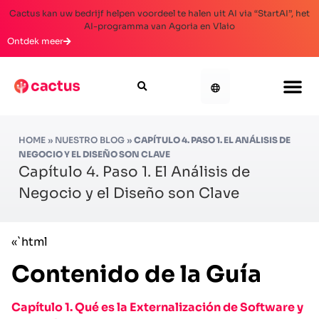
Cactus kan uw bedrijf helpen voordeel te halen uit AI via “StartAI”, het
AI-programma van Agoria en Vlaio
Ontdek meer
HOME
»
NUESTRO BLOG
»
CAPÍTULO 4. PASO 1. EL ANÁLISIS DE
NEGOCIO Y EL DISEÑO SON CLAVE
Capítulo 4. Paso 1. El Análisis de
Negocio y el Diseño son Clave
«`html
Contenido de la Guía
Capítulo 1. Qué es la Externalización de Software y