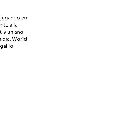
 jugando en
nte a la
0, y un año
n día, World
gal lo