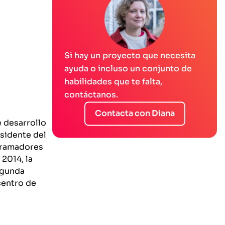
Si hay un proyecto que necesita
ayuda o incluso un conjunto de
habilidades que te falta,
contáctanos.
Contacta con Diana
 desarrollo
esidente del
ogramadores
2014, la
egunda
centro de