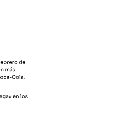
febrero de
ón más
Coca-Cola,
ega» en los