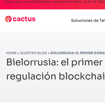
Cactus kan uw bedrijf helpen voordeel te halen uit AI via “St
Soluciones de Ta
HOME
»
NUESTRO BLOG
»
BIELORRUSIA: EL PRIMER GO
Bielorrusia: el prim
regulación blockcha