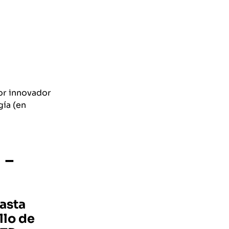
tor innovador
gía (en
 –
hasta
llo de