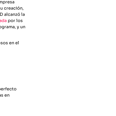
empresa
u creación,
D alcanzó la
zada
por los
grama, y un
sos en el
perfecto
as en