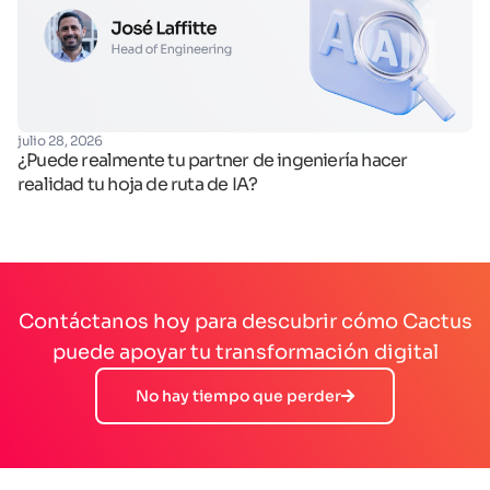
fe
julio 28, 2026
Op
¿Puede realmente tu partner de ingeniería hacer
realidad tu hoja de ruta de IA?
Contáctanos hoy para descubrir cómo Cactus
puede apoyar tu transformación digital
No hay tiempo que perder