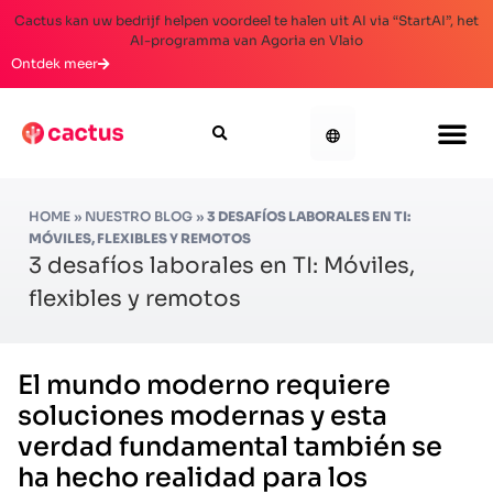
Cactus kan uw bedrijf helpen voordeel te halen uit AI via “StartAI”, het
AI-programma van Agoria en Vlaio
Ontdek meer
HOME
»
NUESTRO BLOG
»
3 DESAFÍOS LABORALES EN TI:
MÓVILES, FLEXIBLES Y REMOTOS
3 desafíos laborales en TI: Móviles,
flexibles y remotos
El mundo moderno requiere
soluciones modernas y esta
verdad fundamental también se
ha hecho realidad para los